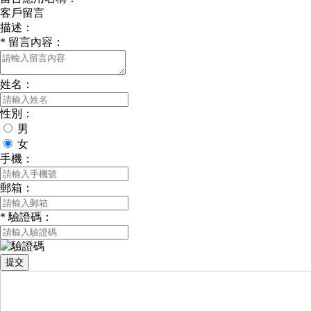
客戶留言
描述：
*
留言內容：
姓名：
性別：
男
女
手機：
郵箱：
*
驗證碼：
提交