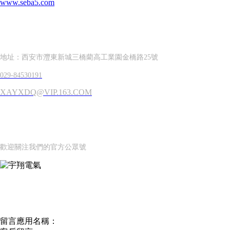
www.seba5.com
CONTACT INFORMATION
聯系方式
地址：西安市灃東新城三橋藺高工業園金橋路25號
029-84530191
XAYXDQ@VIP.163.COM
OFFICIAL ACCOUNTS
公眾號
歡迎關注我們的官方公眾號
ONLINE MESSAGE
聯系方式
留言應用名稱：