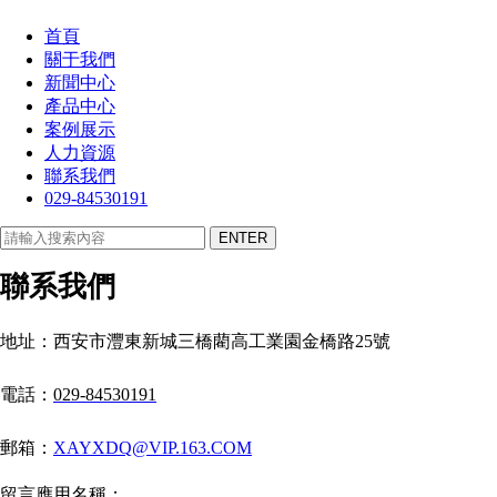
首頁
關于我們
新聞中心
產品中心
案例展示
人力資源
聯系我們
029-84530191
聯系我們
地址：西安市灃東新城三橋藺高工業園金橋路25號
電話：
029-84530191
郵箱：
XAYXDQ@VIP.163.COM
留言應用名稱：