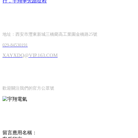
行，宇翔爭先踏征程
CONTACT INFORMATION
聯系方式
地址：西安市灃東新城三橋藺高工業園金橋路25號
029-84530191
XAYXDQ@VIP.163.COM
OFFICIAL ACCOUNTS
公眾號
歡迎關注我們的官方公眾號
ONLINE MESSAGE
聯系方式
留言應用名稱：