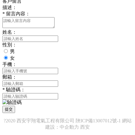
客戶留言
描述：
*
留言內容：
姓名：
性別：
男
女
手機：
郵箱：
*
驗證碼：
提交
?2020 西安宇翔電氣工程有限公司
陜ICP備13007012號-1
網站
建設：
中企動力
西安