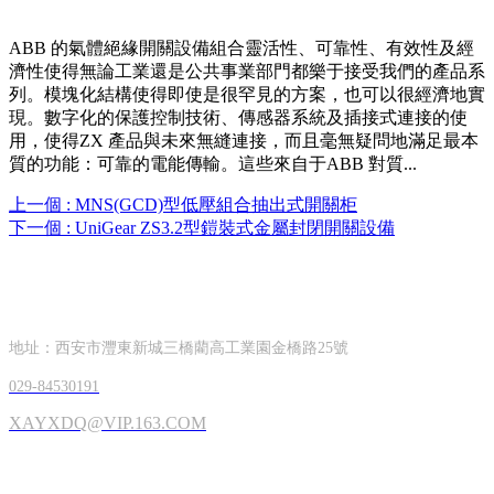
ABB 的氣體絕緣開關設備組合靈活性、可靠性、有效性及經
濟性使得無論工業還是公共事業部門都樂于接受我們的產品系
列。模塊化結構使得即使是很罕見的方案，也可以很經濟地實
現。數字化的保護控制技術、傳感器系統及插接式連接的使
用，使得ZX 產品與未來無縫連接，而且毫無疑問地滿足最本
質的功能：可靠的電能傳輸。這些來自于ABB 對質...
上一個 :
MNS(GCD)型低壓組合抽出式開關柜
下一個 :
UniGear ZS3.2型鎧裝式金屬封閉開關設備
CONTACT INFORMATION
聯系方式
地址：西安市灃東新城三橋藺高工業園金橋路25號
029-84530191
XAYXDQ@VIP.163.COM
OFFICIAL ACCOUNTS