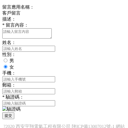
留言應用名稱：
客戶留言
描述：
*
留言內容：
姓名：
性別：
男
女
手機：
郵箱：
*
驗證碼：
提交
?2020 西安宇翔電氣工程有限公司
陜ICP備13007012號-1
網站