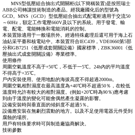
MNS型低壓組合抽出式開關柜(以下簡稱裝置)是按照瑞士
ABB公司轉讓技術制造的產品。經我廠國化后的型號為
GCD。MNS（GCD）型低壓組合抽出式配電柜適用于交流50
～60Hz，額定工作電壓660V及以下的系統。用于發電、輸
電、配電、電能轉換和電能消耗的控制。
本裝置除適用于一般場所外。經過特殊處理后還可用于海上石
油鉆采平臺和核電站中。本裝置符合IEC439，VDE0660第5部
分和GB7251《低壓成套開關設備》國家標準，ZBK36001《低
壓抽出式成套開關設備》專業標準。
使用條件
周圍空氣溫度不高于+50℃，不低于一5℃。24h內的平均溫度
不得高于+35℃。
戶內安裝使用。使用地點的海拔高度不得超過2000m。
周圍空氣相對濕度在最高溫度為+40℃時不超過50％，在較低
溫度時允許有較大的相對濕度。(例如+20℃時為90％)應考慮
到由于溫度的變化可能會偶然產生凝露的影響。
設備安裝時與垂直面的傾斜度不超過5％。
設備應安裝在無劇烈震動的地方。以及不足使用電器元件受到
腐蝕的場所。
用戶有特殊要求時可與制造廠協商解決。
技術參數