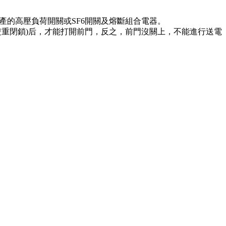
產的高壓負荷開關或SF6開關及熔斷組合電器。
重閉鎖)后，才能打開前門，反之，前門沒關上，不能進行送電