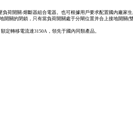
高壓負荷開關-熔斷器組合電器。也可根據用戶要求配置國內廠家生
地開關的閉鎖，只有當負荷開關處于分閘位置并合上接地開關(雙
；額定轉移電流達3150A，領先于國內同類產品。