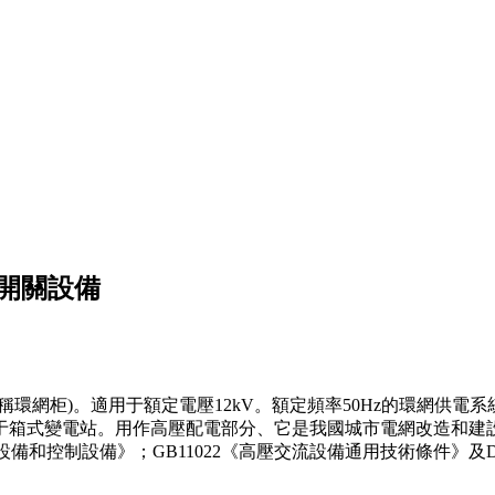
網開關設備
稱環網柜)。適用于額定電壓12kV。額定頻率50Hz的環網供
于箱式變電站。用作高壓配電部分、它是我國城市電網改造和建
開關設備和控制設備》；GB11022《高壓交流設備通用技術條件》