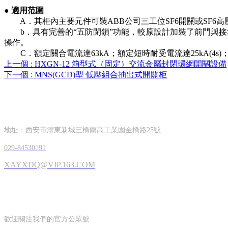
●
適用范圍
A．其柜內主要元件可裝ABB公司三工位SF6開關或SF6
b．具有完善的“五防閉鎖”功能，較原設計加裝了前門與接
操作。
C．額定關合電流達63kA；額定短時耐受電流達25kA(4s)
上一個 :
HXGN-12 箱型式（固定）交流金屬封閉環網開關設備
下一個 :
MNS(GCD)型 低壓組合抽出式開關柜
CONTACT INFORMATION
聯系方式
地址：西安市灃東新城三橋藺高工業園金橋路25號
029-84530191
XAYXDQ@VIP.163.COM
OFFICIAL ACCOUNTS
公眾號
歡迎關注我們的官方公眾號