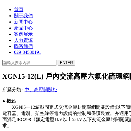
首頁
關于我們
新聞中心
產品中心
案例展示
人力資源
聯系我們
029-84530191
XGN15-12(L) 戶內交流高壓六氟化硫環
所屬分類 :
中、高壓開關柜
●
概述
XGNl5—12箱型固定式交流金屬封閉環網開關設備(以下簡
電容器、電纜、架空線等電力設備的控制和保護裝置。亦適用
面滿足IEC298《額定電壓1kV以上52kV以下交流金屬封閉
求。