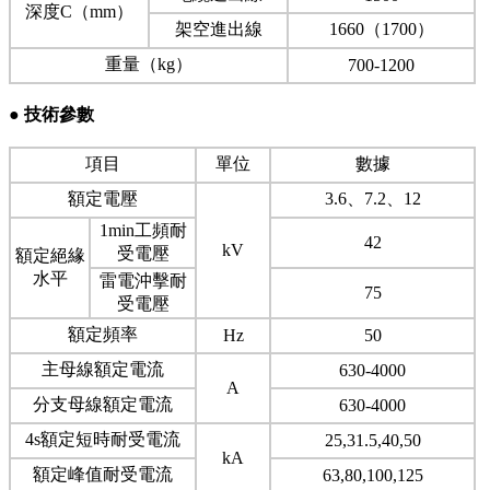
深度C（mm）
架空進出線
1660（1700）
重量（kg）
700-1200
●
技術參數
項目
單位
數據
額定電壓
3.6、7.2、12
1min工頻耐
42
kV
受電壓
額定絕緣
水平
雷電沖擊耐
75
受電壓
額定頻率
Hz
50
主母線額定電流
630-4000
A
分支母線額定電流
630-4000
4s額定短時耐受電流
25,31.5,40,50
kA
額定峰值耐受電流
63,80,100,125