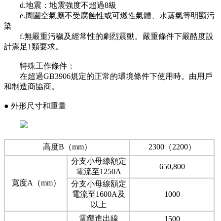
d.地震：地震強度不超過8級
e.周圍空氣應不受腐蝕性或可燃性氣體、水蒸氣等明顯污
染
f.無嚴重污穢及經常性的劇烈震動。嚴重條件下嚴酷度設
計滿足1類要求。
特殊工作條件：
在超過GB3906規定的正常的環境條件下使用時。由用戶
和制造商協商。
● 外形尺寸和重量
高度B（mm）
2300（2200）
分支小母線額定
650,800
電流至1250A
寬度A（mm）
分支小母線額定
電流至1600A及
1000
以上
電纜進出線
1500