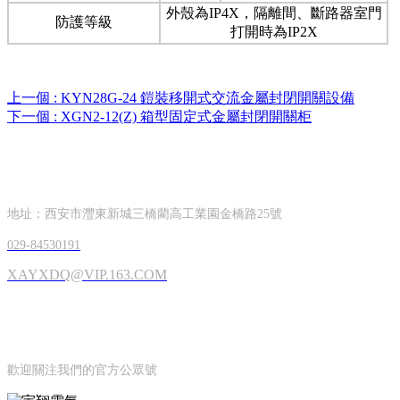
外殼為IP4X，隔離間、斷路器室門
防護等級
打開時為IP2X
上一個 :
KYN28G-24 鎧裝移開式交流金屬封閉開關設備
下一個 :
XGN2-12(Z) 箱型固定式金屬封閉開關柜
CONTACT INFORMATION
聯系方式
地址：西安市灃東新城三橋藺高工業園金橋路25號
029-84530191
XAYXDQ@VIP.163.COM
OFFICIAL ACCOUNTS
公眾號
歡迎關注我們的官方公眾號