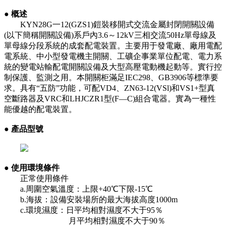
●
概述
KYN28G一12(GZS1)鎧裝移開式交流金屬封閉開關設備
(以下簡稱開關設備)系戶內3.6～12kV三相交流50Hz單母線及
單母線分段系統的成套配電裝置。主要用于發電廠、廠用電配
電系統、中小型發電機主開關、工礦企事業單位配電、電力系
統的變電站輸配電開關設備及大型高壓電動機起動等。實行控
制保護、監測之用。本開關柜滿足IEC298、GB3906等標準要
求。具有“五防”功能，可配VD4、ZN63-12(VSl)和VS1+型真
空斷路器及VRC和LHJCZR1型(F—C)組合電器。實為一種性
能優越的配電裝置。
●
產品型號
●
使用環境條件
正常使用條件
a.周圍空氣溫度：上限+40℃下限-15℃
b.海拔：設備安裝場所的最大海拔高度1000m
c.環境濕度：日平均相對濕度不大于95％
月平均相對濕度不大于90％