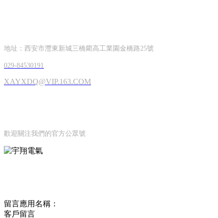
CONTACT INFORMATION
聯系方式
地址：西安市灃東新城三橋藺高工業園金橋路25號
029-84530191
XAYXDQ@VIP.163.COM
OFFICIAL ACCOUNTS
公眾號
歡迎關注我們的官方公眾號
ONLINE MESSAGE
聯系方式
留言應用名稱：
客戶留言