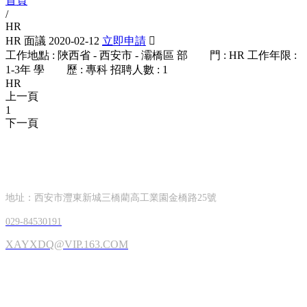
首頁
/
HR
HR
面議
2020-02-12
立即申請

工作地點 : 陜西省 - 西安市 - 灞橋區
部 門 : HR
工作年限 :
1-3年
學 歷 : 專科
招聘人數 : 1
HR
上一頁
1
下一頁
CONTACT INFORMATION
聯系方式
地址：西安市灃東新城三橋藺高工業園金橋路25號
029-84530191
XAYXDQ@VIP.163.COM
OFFICIAL ACCOUNTS
公眾號