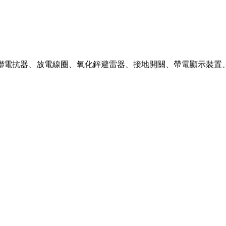
聯電抗器、放電線圈、氧化鋅避雷器、接地開關、帶電顯示裝置