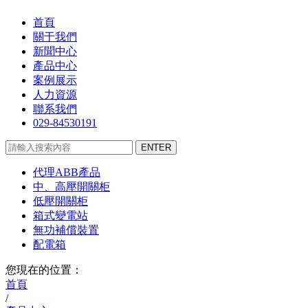
首頁
關于我們
新聞中心
產品中心
案例展示
人力資源
聯系我們
029-84530191
代理ABB產品
中、高壓開關柜
低壓開關柜
箱式變電站
無功補償裝置
配電箱
您現在的位置：
首頁
/