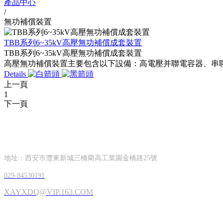
產品中心
/
無功補償裝置
TBB系列6~35kV高壓無功補償成套裝置
TBB系列6~35kV高壓無功補償成套裝置
高壓無功補償裝置主要包含以下設備：高電壓并聯電容器、串
Details
上一頁
1
下一頁
CONTACT INFORMATION
聯系方式
地址：西安市灃東新城三橋藺高工業園金橋路25號
029-84530191
XAYXDQ@VIP.163.COM
OFFICIAL ACCOUNTS